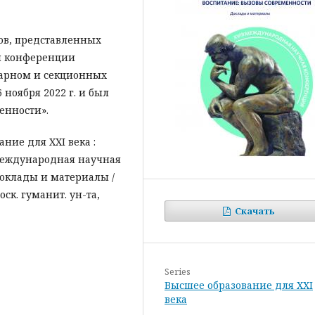
ов, представленных
й конференции
нарном и секционных
ноября 2022 г. и был
енности».
ание для XXI века :
 Международная научная
 доклады и материалы /
оск. гуманит. ун-та,
Скачать
Series
Высшее образование для XXI
века