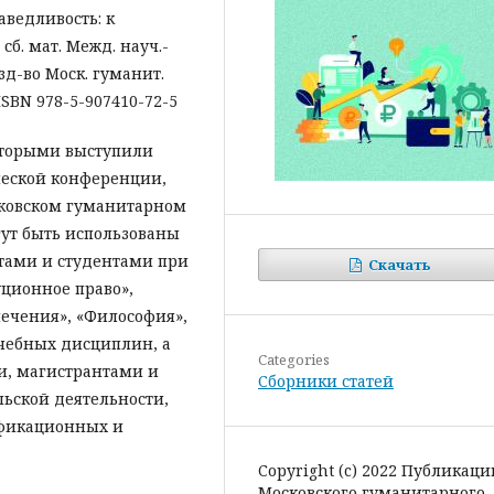
аведливость: к
сб. мат. Межд. науч.-
 Изд-во Моск. гуманит.
 ISBN 978-5-907410-72-5
оторыми выступили
еской конференции,
сковском гуманитарном
ут быть использованы
тами и студентами при
Скачать
ционное право»,
печения», «Философия»,
учебных дисциплин, а
Categories
и, магистрантами и
Сборники статей
льской деятельности,
ификационных и
Copyright (c) 2022 Публикаци
Московского гуманитарного